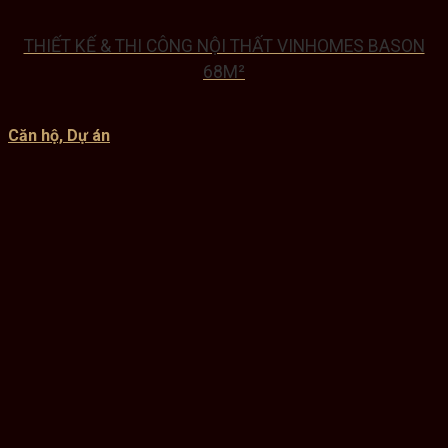
THIẾT KẾ & THI CÔNG NỘI THẤT VINHOMES BASON
68M²
Căn hộ, Dự án