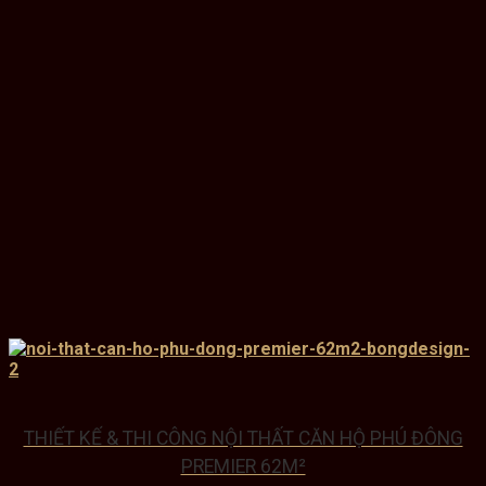
THIẾT KẾ & THI CÔNG NỘI THẤT CĂN HỘ PHÚ ĐÔNG
PREMIER 62M²