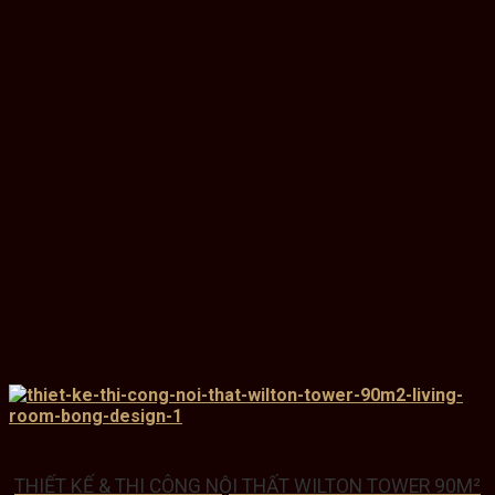
THIẾT KẾ & THI CÔNG NỘI THẤT WILTON TOWER 90M²