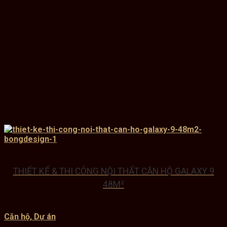
THIẾT KẾ & THI CÔNG NỘI THẤT CĂN HỘ GALAXY 9
48M²
Căn hộ, Dự án