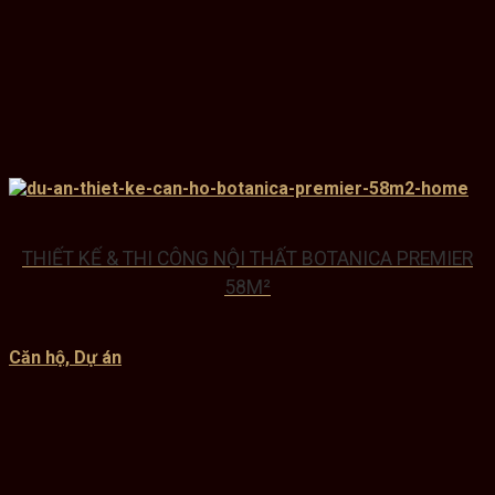
THIẾT KẾ & THI CÔNG NỘI THẤT BOTANICA PREMIER
58M²
Căn hộ, Dự án