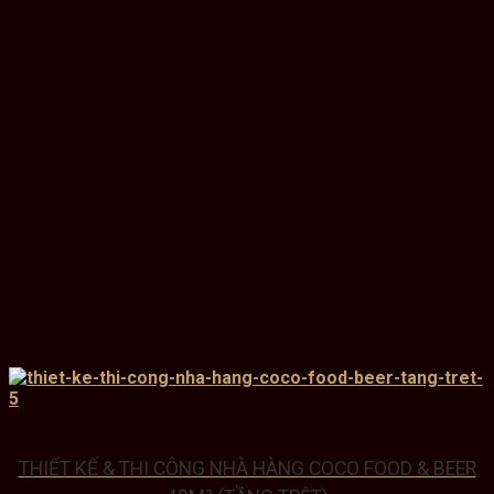
THIẾT KẾ & THI CÔNG NHÀ HÀNG COCO FOOD & BEER