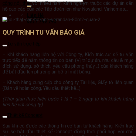
công nội thất
với nhiều năm kinh nghiệm thuộc các dự án căn
hộ cao cấp của các Tập đoàn lớn như Novaland, Vinhomes…
Liên Hệ
0977 749 743
QUY TRÌNH TƯ VẤN BÁO GIÁ
Tư vấn trực tiếp
– Khi khách hàng liên hệ với Công ty, Kiến trúc sư sẽ tư vấn
trực tiếp để nắm thông tin cơ bản (Vị trí dự án, nhu cầu & mục
đích sử dụng, sở thích, yêu cầu phong thủy…) của khách hàng
để bắt đầu lên phương án bố trí mặt bằng.
– Khách hàng cung cấp cho công ty Tài liệu, Giấy tờ liên quan
(Bản vẽ hoàn công, Yêu cầu thiết kế…)
(Thời gian thực hiện bước 1 là 1 – 2 ngày từ khi khách hàng
liên hệ với công ty)
Thiết kế Concept
Sau khi có được các thông tin cơ bản từ khách hàng, Kiến trúc
sư sẽ bắt đầu thiết kế Concept đồng thời phối hợp với chủ