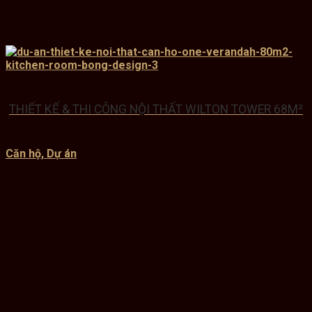
THIẾT KẾ & THI CÔNG NỘI THẤT WILTON TOWER 68M²
Căn hộ, Dự án