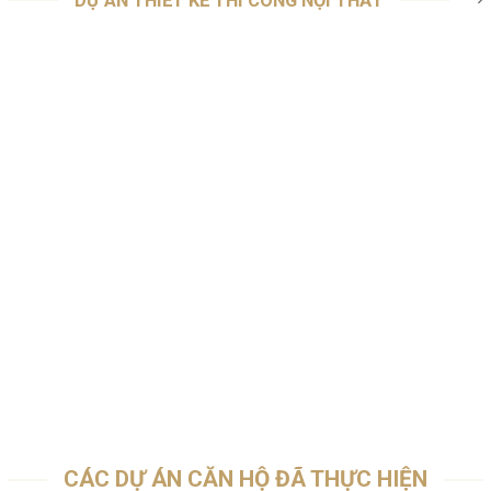
DỰ ÁN THIẾT KẾ THI CÔNG NỘI THẤT
CÁC DỰ ÁN CĂN HỘ ĐÃ THỰC HIỆN