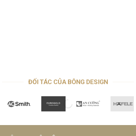
Mr. Khoa
/
Căn hộ Botanica Premier
Tôi hoàn toàn ấn tượng với cách làm việc của Bông D
“Sáng tạo – Chuyên nghiệp” đó là điều tôi muốn nhắ
sau khi nhận được ngôi nhà của mình.
ĐỐI TÁC CỦA BÔNG DESIGN