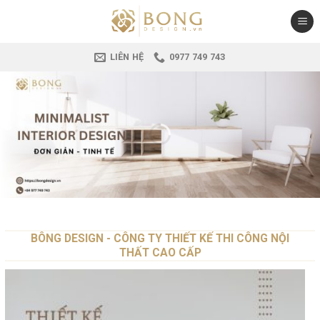
Skip
to
content
LIÊN HỆ
0977 749 743
BÔNG DESIGN - CÔNG TY THIẾT KẾ THI CÔNG NỘI
THẤT CAO CẤP