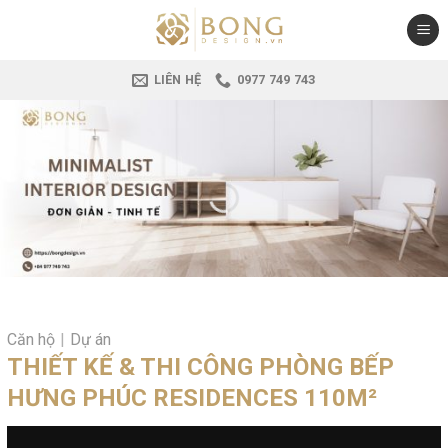
Skip
to
content
LIÊN HỆ
0977 749 743
Căn hộ
|
Dự án
THIẾT KẾ & THI CÔNG PHÒNG BẾP
HƯNG PHÚC RESIDENCES 110M²