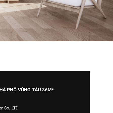
NHÀ PHỐ VŨNG TÀU 36M²
gn Co., LTD