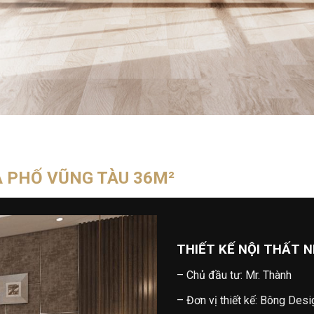
À PHỐ VŨNG TÀU 36M²
THIẾT KẾ NỘI THẤT 
– Chủ đầu tư: Mr. Thành
– Đơn vị thiết kế: Bông Desi