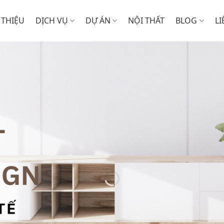
 THIỆU
DỊCH VỤ
DỰ ÁN
NỘI THẤT
BLOG
LI