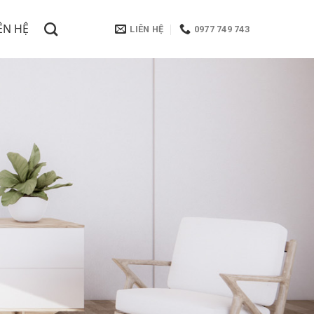
ÊN HỆ
LIÊN HỆ
0977 749 743