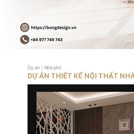
Dự án
|
Nhà phố
DỰ ÁN THIẾT KẾ NỘI THẤT NH