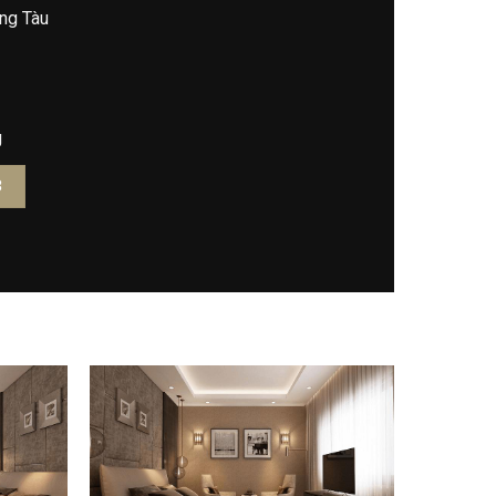
ũng Tàu
g
3