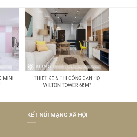
Ộ MINI
THIẾT KẾ & THI CÔNG CĂN HỘ
THIẾT K
²
WILTON TOWER 68M²
KẾT NỐI MẠNG XÃ HỘI