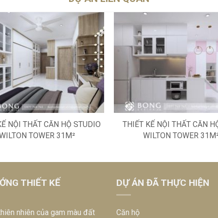
KẾ NỘI THẤT CĂN HỘ STUDIO
THIẾT KẾ NỘI THẤT CĂN H
WILTON TOWER 31M²
WILTON TOWER 31M
ỚNG THIẾT KẾ
DỰ ÁN ĐÃ THỰC HIỆN
thiên nhiên của gam màu đất
Căn hộ