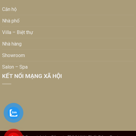
Căn hộ
Nhà phố
Villa – Biệt thự
Nhà hàng
Showroom
Salon – Spa
KẾT NỐI MẠNG XÃ HỘI