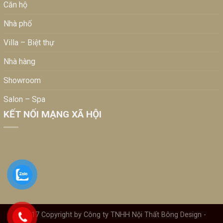
Căn hộ
Nhà phố
Villa – Biệt thự
Nhà hàng
Showroom
Salon – Spa
KẾT NỐI MẠNG XÃ HỘI
©2017 Copyright by Công ty TNHH Nội Thất Bông Design -