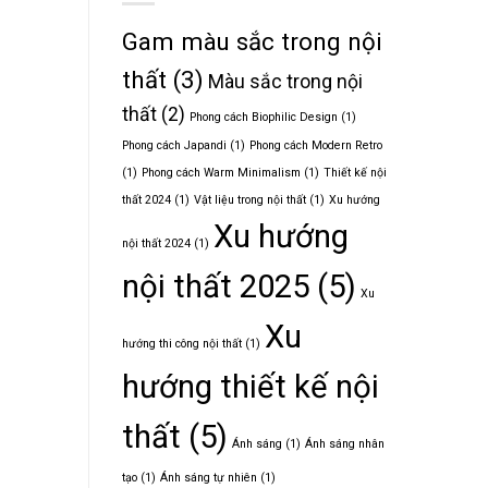
Gam màu sắc trong nội
thất
(3)
Màu sắc trong nội
thất
(2)
Phong cách Biophilic Design
(1)
Phong cách Japandi
(1)
Phong cách Modern Retro
(1)
Phong cách Warm Minimalism
(1)
Thiết kế nội
thất 2024
(1)
Vật liệu trong nội thất
(1)
Xu hướng
Xu hướng
nội thất 2024
(1)
nội thất 2025
(5)
Xu
Xu
hướng thi công nội thất
(1)
hướng thiết kế nội
thất
(5)
Ánh sáng
(1)
Ánh sáng nhân
tạo
(1)
Ánh sáng tự nhiên
(1)