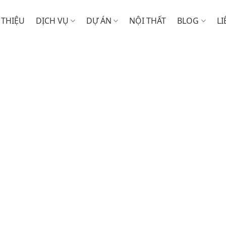
 THIỆU
DỊCH VỤ
DỰ ÁN
NỘI THẤT
BLOG
LI