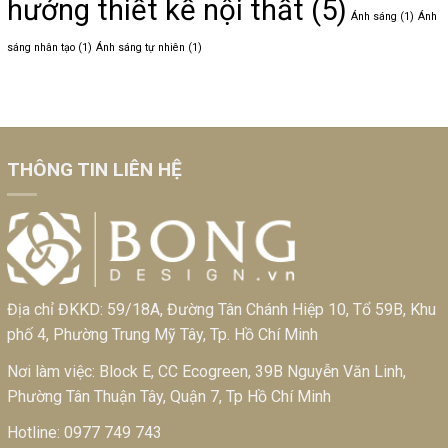
hướng thiết kế nội thất
(5)
Ánh sáng
(1)
Ánh
sáng nhân tạo
(1)
Ánh sáng tự nhiên
(1)
THÔNG TIN LIÊN HỆ
Địa chỉ ĐKKD: 59/18A, Đường Tân Chánh Hiệp 10, Tổ 59B, Khu
phố 4, Phường Trung Mỹ Tây, Tp. Hồ Chí Minh
Nơi làm việc: Block E, CC Ecogreen, 39B Nguyễn Văn Linh,
Phường Tân Thuận Tây, Quận 7, Tp Hồ Chí Minh
Hotline:
0977 749 743