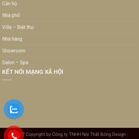
Căn hộ
Nhà phố
Villa – Biệt thự
Nhà hàng
Showroom
Salon – Spa
KẾT NỐI MẠNG XÃ HỘI
©2017 Copyright by Công ty TNHH Nội Thất Bông Design -