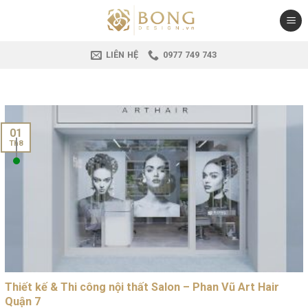
Skip
to
content
LIÊN HỆ
0977 749 743
01
Th8
Thiết kế & Thi công nội thất Salon – Phan Vũ Art Hair
Quận 7