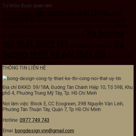
Từ khóa được quan tâm
Gam màu sắc trong nội thất
(3)
Màu sắc
trong nội thất
(2)
Phong cách Biophilic Design
(1)
Phong cách Japandi
(1)
Phong cách Modern Retro
(1)
Phong cách Warm Minimalism
(1)
Thiết kế nội thất 2024
Xu hướng
(1)
Vật liệu trong nội thất
(1)
Xu hướng nội thất 2024
(1)
nội thất 2025
(5)
Xu
Xu hướng thi công nội thất
(1)
hướng thiết kế nội thất
(5)
Ánh sáng
(1)
Ánh
sáng nhân tạo
(1)
Ánh sáng tự nhiên
(1)
THÔNG TIN LIÊN HỆ
Địa chỉ ĐKKD: 59/18A, Đường Tân Chánh Hiệp 10, Tổ 59B, Khu
phố 4, Phường Trung Mỹ Tây, Tp. Hồ Chí Minh
Nơi làm việc: Block E, CC Ecogreen, 39B Nguyễn Văn Linh,
Phường Tân Thuận Tây, Quận 7, Tp Hồ Chí Minh
Hotline:
0977 749 743
Emai:
bongdesign.vnn@gmail.com