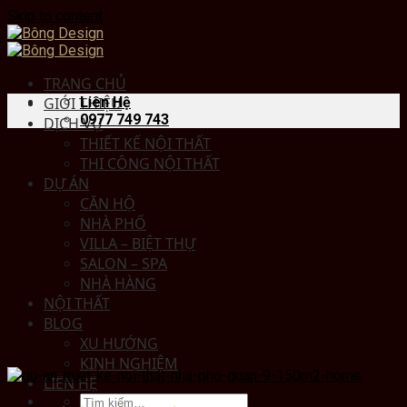
Skip to content
TRANG CHỦ
GIỚI THIỆU
Liên Hệ
0977 749 743
DỊCH VỤ
THIẾT KẾ NỘI THẤT
THI CÔNG NỘI THẤT
DỰ ÁN
CĂN HỘ
NHÀ PHỐ
VILLA – BIỆT THỰ
SALON – SPA
NHÀ HÀNG
NỘI THẤT
BLOG
XU HƯỚNG
KINH NGHIỆM
LIÊN HỆ