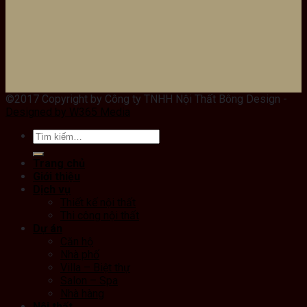
©2017 Copyright by Công ty TNHH Nội Thất Bông Design -
Designed by W365 Media
Trang chủ
Giới thiệu
Dịch vụ
Thiết kế nội thất
Thi công nội thất
Dự án
Căn hộ
Nhà phố
Villa – Biệt thự
Salon – Spa
Nhà hàng
Nội thất