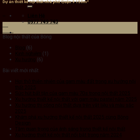
Dự án thiết kế nội thất nhà phố Quận 9 150m²
...
Liên Hệ
0977 749 743
15
Th10
Blog nội thất của Bông
Blog
(6)
Kinh nghiệm
(1)
Xu hướng
(6)
Bài viết mới nhất
Hơi thở thiên nhiên của gam màu đất trong xu hướng nội
thất 2025
Sức hút bất tận của gam màu 70s trong nội thất 2025
Xu hướng thiết kế nội thất với gam màu pastel năm 2025
Xu hướng thi công nội thất dựa trên vật liệu và màu sắc
2025
Khám phá xu hướng thiết kế nội thất 2025 cùng Bông
Design
Tầm quan trọng của ánh sáng trong thiết kế nội thất
Xu hướng thiết kế nội thất nổi bật trong năm 2024