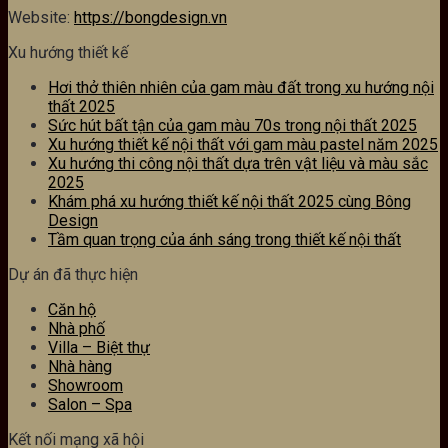
Website:
https://bongdesign.vn
Xu hướng thiết kế
Hơi thở thiên nhiên của gam màu đất trong xu hướng nội
thất 2025
Sức hút bất tận của gam màu 70s trong nội thất 2025
Xu hướng thiết kế nội thất với gam màu pastel năm 2025
Xu hướng thi công nội thất dựa trên vật liệu và màu sắc
2025
Khám phá xu hướng thiết kế nội thất 2025 cùng Bông
Design
Tầm quan trọng của ánh sáng trong thiết kế nội thất
Dự án đã thực hiện
Căn hộ
Nhà phố
Villa – Biệt thự
Nhà hàng
Showroom
Salon – Spa
Kết nối mạng xã hội